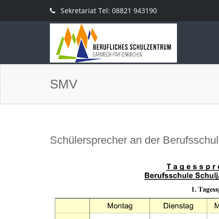
Sekretariat Tel: 08821 943190
SMV
Schülersprecher an der Berufsschu