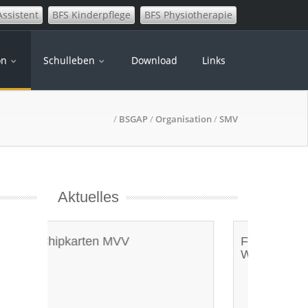
Assistent
BFS Kinderpflege
BFS Physiotherapie
on
Schulleben
Download
Links
/
BSGAP
/
Organisation
/
SMV
Aktuelles
Förderprogramm FIT FOR
WORK