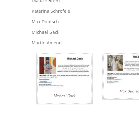
Diana Seiffert
Katerina Schröfele
Max Duntsch
Michael Gack
Martin Amend
Max Duntsc
Michael Gack