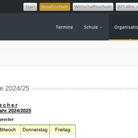
Start
Berufsschule
Wirtschaftsschule
BFS kfm. 
Termine
Schule
Organisati
le 2024/25
Chipkarten MVV