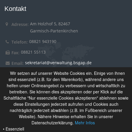
Kontakt
Am Holzhof 5, 82467
Adresse:
Garmisch-Partenkirchen
08821 943190
Telefon:
08821 55113
Fax:
sekretariat@verwaltung.bsgap.de
Email:
Wir setzen auf unserer Website Cookies ein. Einige von ihnen
sind essenziell (z.B. für den Warenkorb), während andere uns
Über Uns
helfen unser Onlineangebot zu verbessern und wirtschaftlich zu
betreiben. Sie können dies akzeptieren oder per Klick auf die
Schaltfläche "Nur essenzielle Cookies akzeptieren" ablehnen sowie
Das Berufliche Schulzentrum Garmisch-Partenkirchen setzt
diese Einstellungen jederzeit aufrufen und Cookies auch
sich aus Berufsschule, Wirtschaftsschule und
nachträglich jederzeit abwählen (z.B. im Fußbereich unserer
Berufsfachschule für Kinderpflege zusammen. Derzeit
Website). Nähere Hinweise erhalten Sie in unserer
besuchen rund 1.100 Schülerinnen und Schüler unsere
Datenschutzerklärung.
Mehr Infos
Schulen.
• Essenziell