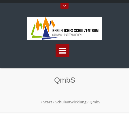
QmbS
/
Start
/
Schulentwicklung
/
QmbS