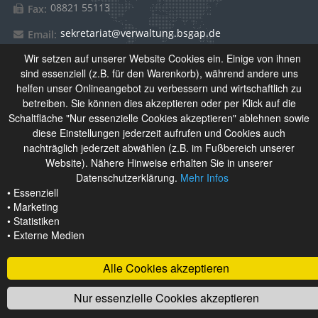
08821 55113
Fax:
sekretariat@verwaltung.bsgap.de
Email:
Wir setzen auf unserer Website Cookies ein. Einige von ihnen
sind essenziell (z.B. für den Warenkorb), während andere uns
Über Uns
helfen unser Onlineangebot zu verbessern und wirtschaftlich zu
betreiben. Sie können dies akzeptieren oder per Klick auf die
Schaltfläche "Nur essenzielle Cookies akzeptieren" ablehnen sowie
Das Berufliche Schulzentrum Garmisch-Partenkirchen setzt
diese Einstellungen jederzeit aufrufen und Cookies auch
sich aus Berufsschule, Wirtschaftsschule und
nachträglich jederzeit abwählen (z.B. im Fußbereich unserer
Berufsfachschule für Kinderpflege zusammen. Derzeit
Website). Nähere Hinweise erhalten Sie in unserer
besuchen rund 1.100 Schülerinnen und Schüler unsere
Datenschutzerklärung.
Mehr Infos
Schulen.
• Essenziell
• Marketing
• Statistiken
• Externe Medien
Alle Cookies akzeptieren
Nur essenzielle Cookies akzeptieren