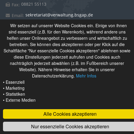
08821 55113
Fax:
sekretariat@verwaltung.bsgap.de
Email:
Wir setzen auf unserer Website Cookies ein. Einige von ihnen
sind essenziell (z.B. für den Warenkorb), während andere uns
Über Uns
helfen unser Onlineangebot zu verbessern und wirtschaftlich zu
betreiben. Sie können dies akzeptieren oder per Klick auf die
Schaltfläche "Nur essenzielle Cookies akzeptieren" ablehnen sowie
Das Berufliche Schulzentrum Garmisch-Partenkirchen setzt
diese Einstellungen jederzeit aufrufen und Cookies auch
sich aus Berufsschule, Wirtschaftsschule und
nachträglich jederzeit abwählen (z.B. im Fußbereich unserer
Berufsfachschule für Kinderpflege zusammen. Derzeit
Website). Nähere Hinweise erhalten Sie in unserer
besuchen rund 1.100 Schülerinnen und Schüler unsere
Datenschutzerklärung.
Mehr Infos
Schulen.
• Essenziell
• Marketing
• Statistiken
• Externe Medien
Alle Cookies akzeptieren
Nur essenzielle Cookies akzeptieren