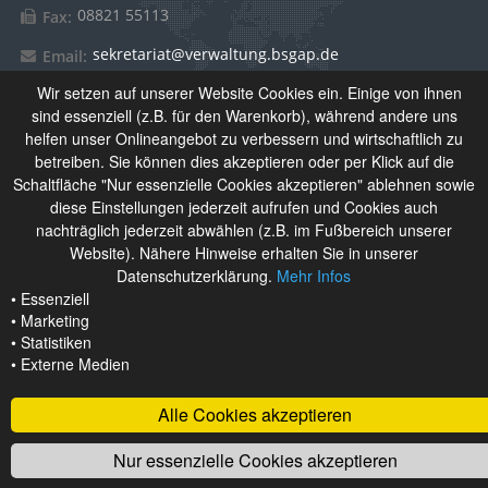
08821 55113
Fax:
sekretariat@verwaltung.bsgap.de
Email:
Wir setzen auf unserer Website Cookies ein. Einige von ihnen
sind essenziell (z.B. für den Warenkorb), während andere uns
Über Uns
helfen unser Onlineangebot zu verbessern und wirtschaftlich zu
betreiben. Sie können dies akzeptieren oder per Klick auf die
Schaltfläche "Nur essenzielle Cookies akzeptieren" ablehnen sowie
Das Berufliche Schulzentrum Garmisch-Partenkirchen setzt
diese Einstellungen jederzeit aufrufen und Cookies auch
sich aus Berufsschule, Wirtschaftsschule und
nachträglich jederzeit abwählen (z.B. im Fußbereich unserer
Berufsfachschule für Kinderpflege zusammen. Derzeit
Website). Nähere Hinweise erhalten Sie in unserer
besuchen rund 1.100 Schülerinnen und Schüler unsere
Datenschutzerklärung.
Mehr Infos
Schulen.
• Essenziell
• Marketing
• Statistiken
• Externe Medien
Alle Cookies akzeptieren
Nur essenzielle Cookies akzeptieren