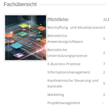
Fachübersicht
Pflichtfächer
11 
Beschaffung- und Absatzprozesse
3
Betriebliche
5
Anwendungssoftware ​
Betriebliche
2
Unterstützungsprozesse ​
E-Business Prozesse ​
7
Informationsmanagement​
2
Kaufmännische Steuerung und
5
Kontrolle​
Marketing​
2
Projektmanagement​
-