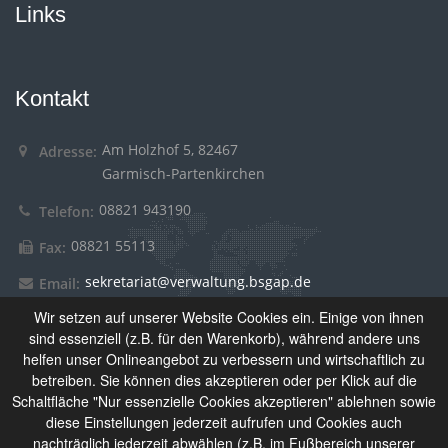
Links
Kontakt
Am Holzhof 5, 82467
Adresse:
Garmisch-Partenkirchen
08821 943190
Telefon:
08821 55113
Fax:
sekretariat@verwaltung.bsgap.de
Email:
Wir setzen auf unserer Website Cookies ein. Einige von ihnen
sind essenziell (z.B. für den Warenkorb), während andere uns
Über Uns
helfen unser Onlineangebot zu verbessern und wirtschaftlich zu
betreiben. Sie können dies akzeptieren oder per Klick auf die
Schaltfläche "Nur essenzielle Cookies akzeptieren" ablehnen sowie
Das Berufliche Schulzentrum Garmisch-Partenkirchen setzt
diese Einstellungen jederzeit aufrufen und Cookies auch
sich aus Berufsschule, Wirtschaftsschule und
nachträglich jederzeit abwählen (z.B. im Fußbereich unserer