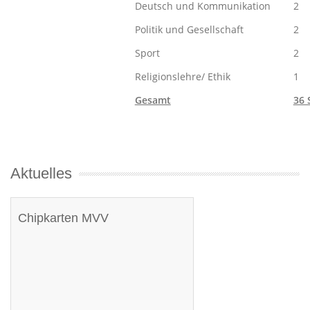
Deutsch und Kommunikation​
2
Politik und Gesellschaft
2
Sport​
2
Religionslehre/ Ethik​
1
Gesamt
36 
Aktuelles
Chipkarten MVV